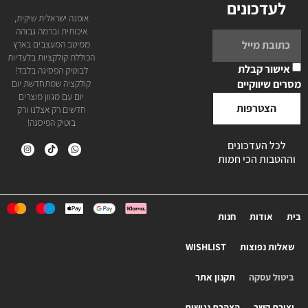
לעדכונים
אופנה ישראלית שיקית,
איכותית וברמה גבוהה
ממיטב המעצבים בארץ
הכוללת קולקציות בלעדיות
אישור קבלת
לבוטיק הפסיגה בלבד!
מסרים שיווקיים
קולקציה שמתחדשת יום
יום עם מגוון מוצרים
הצטרפות
חדשים רק אצלנו ורק
בוטיק הפיסגה!
לכל העדכונים
וההטבות הכי חמות
בית
אודות
חנות
שאלות נפוצות
WISHLIST
ביטול עסקה
תקנון אתר
יצירת קשר
הצהרת נגישות