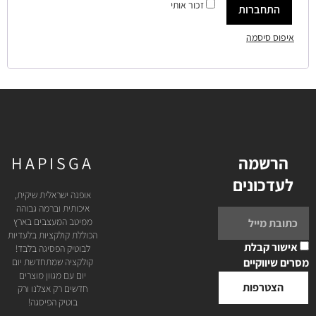
זכור אותי
התחברות
איפוס סיסמה
הרשמה
HAPISGA
לעדכונים
אופנה ישראלית שיקית,
איכותית וברמה גבוהה
ממיטב המעצבים בארץ
הכוללת קולקציות בלעדיות
אישור קבלת
לבוטיק הפסיגה בלבד!
מסרים שיווקיים
קולקציה שמתחדשת יום
יום עם מגוון מוצרים
הצטרפות
חדשים רק אצלנו ורק
בוטיק הפיסגה!