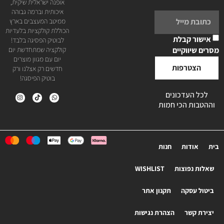
אופנה ישראלית שיקית,
איכותית וברמה גבוהה
ממיטב המעצבים בארץ
הכוללת קולקציות בלעדיות
אישור קבלת
לבוטיק הפסיגה בלבד!
מסרים שיווקיים
קולקציה שמתחדשת יום
יום עם מגוון מוצרים
הצטרפות
חדשים רק אצלנו ורק
בוטיק הפיסגה!
לכל העדכונים
וההטבות הכי חמות
בית
אודות
חנות
שאלות נפוצות
WISHLIST
ביטול עסקה
תקנון אתר
יצירת קשר
הצהרת נגישות