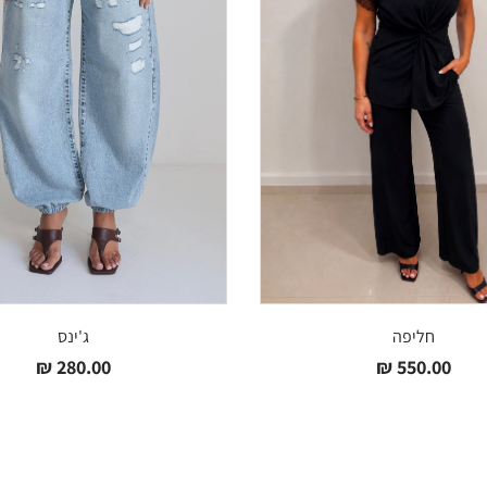
חליפה
ג'ינס
₪
280.00
₪
550.00