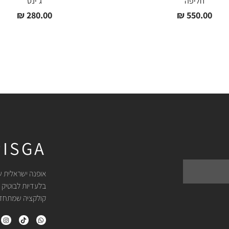
חליפה
ג'ינס
₪
280.00
₪
550.00
ISGA
אופנה ישראלית ש
בלעדיות לבוטיק 
קולקציה שמתחדשת