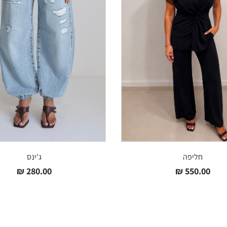
חליפה
ג'ינס
₪
280.00
₪
550.00