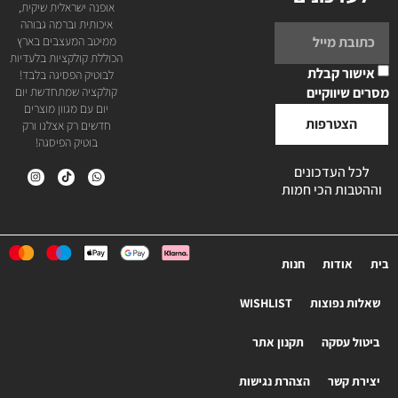
אופנה ישראלית שיקית,
איכותית וברמה גבוהה
ממיטב המעצבים בארץ
הכוללת קולקציות בלעדיות
אישור קבלת
לבוטיק הפסיגה בלבד!
מסרים שיווקיים
קולקציה שמתחדשת יום
יום עם מגוון מוצרים
הצטרפות
חדשים רק אצלנו ורק
בוטיק הפיסגה!
לכל העדכונים
וההטבות הכי חמות
בית
אודות
חנות
שאלות נפוצות
WISHLIST
ביטול עסקה
תקנון אתר
יצירת קשר
הצהרת נגישות