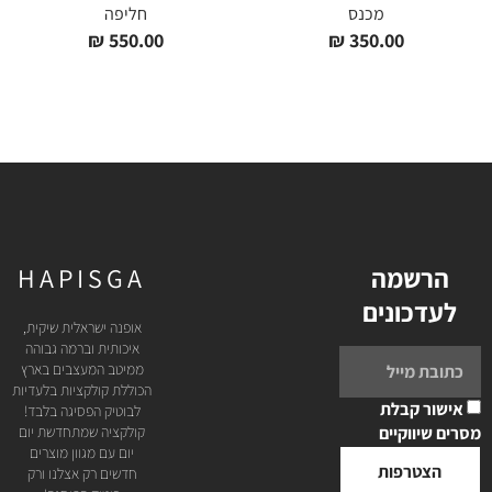
מכנס
חליפה
₪
550.00
₪
350.00
הרשמה
HAPISGA
לעדכונים
אופנה ישראלית שיקית,
איכותית וברמה גבוהה
ממיטב המעצבים בארץ
הכוללת קולקציות בלעדיות
אישור קבלת
לבוטיק הפסיגה בלבד!
מסרים שיווקיים
קולקציה שמתחדשת יום
יום עם מגוון מוצרים
הצטרפות
חדשים רק אצלנו ורק