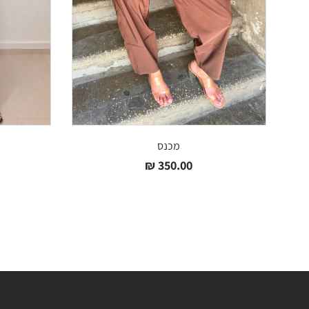
מכנס
₪
350.00