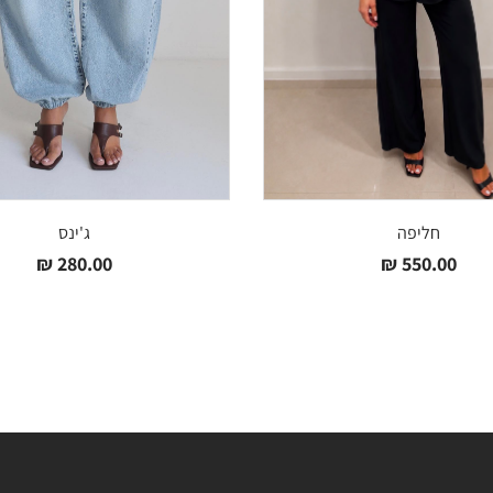
חליפה
ג'ינס
₪
280.00
₪
550.00