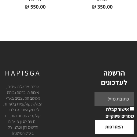
₪
550.00
₪
350.00
הרשמה
HAPISGA
לעדכונים
אופנה ישראלית שיקית,
איכותית וברמה גבוהה
ממיטב המעצבים בארץ
הכוללת קולקציות בלעדיות
אישור קבלת
לבוטיק הפסיגה בלבד!
מסרים שיווקיים
קולקציה שמתחדשת יום
יום עם מגוון מוצרים
הצטרפות
חדשים רק אצלנו ורק
בוטיק הפיסגה!