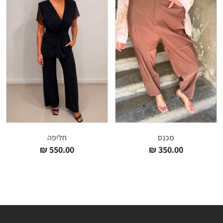
מכנס
חליפה
₪
550.00
₪
350.00