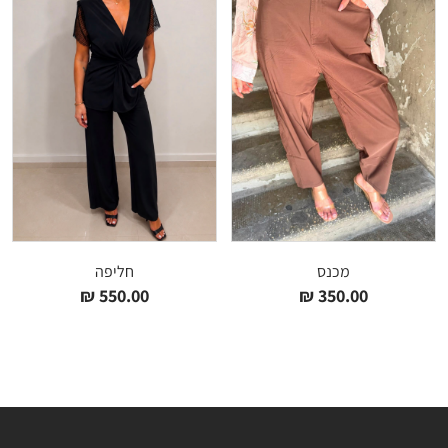
מכנס
חליפה
₪
550.00
₪
350.00