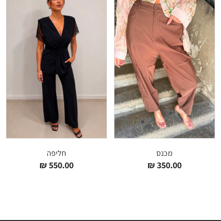
מכנס
חליפה
₪
550.00
₪
350.00