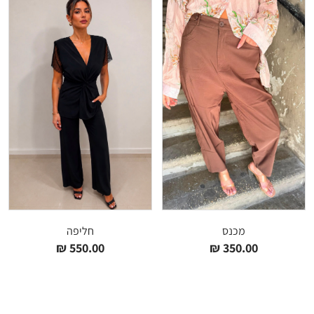
מכנס
חליפה
₪
550.00
₪
350.00