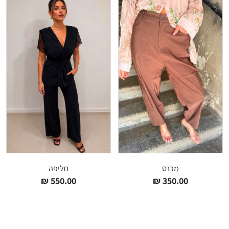
מכנס
חליפה
₪
550.00
₪
350.00