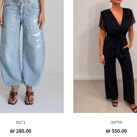
חליפה
ג'ינס
₪
280.00
₪
550.00