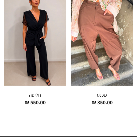
מכנס
חליפה
₪
550.00
₪
350.00