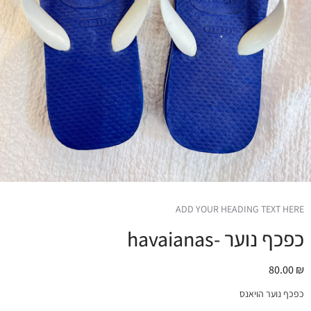
ADD YOUR HEADING TEXT HERE
כפכף נוער -havaianas
80.00
₪
כפכף נוער הויאנס