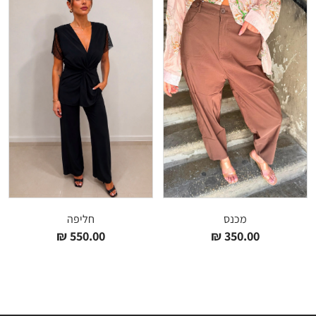
מכנס
חליפה
₪
550.00
₪
350.00