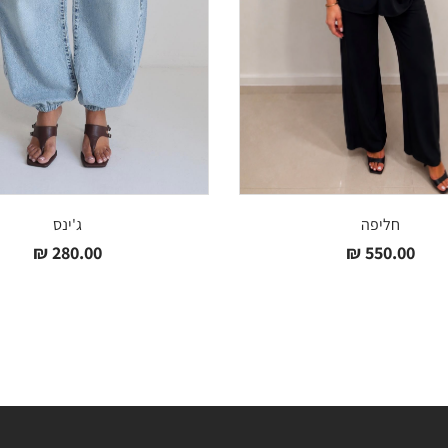
חליפה
ג'ינס
₪
280.00
₪
550.00