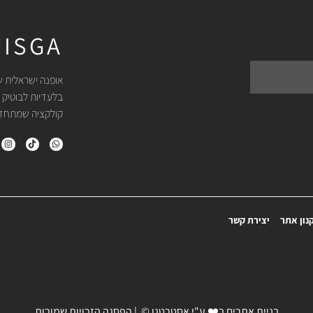
ISGA
אופנה ישראלית ש
בלעדיות לבוטיק 
קולקציה שמתחדשת
נון אתר
יצירת קשר
בניית אתרים
ב❤️ ע"י
אסטרטגו
© | הפסגה הזכויות שמורות