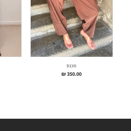
מכנס
₪
350.00