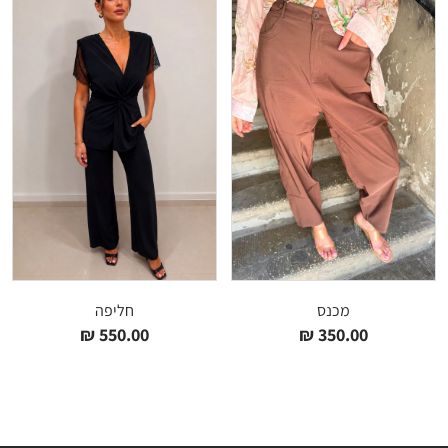
מכנס
חליפה
₪
550.00
₪
350.00