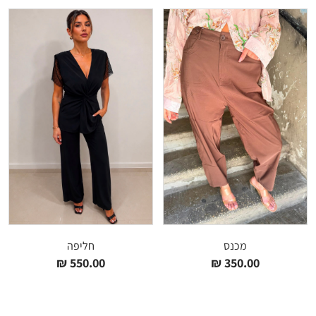
מכנס
חליפה
₪
550.00
₪
350.00