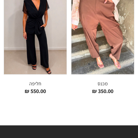
מכנס
חליפה
₪
550.00
₪
350.00