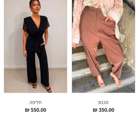
מכנס
חליפה
₪
550.00
₪
350.00