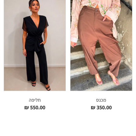
מכנס
חליפה
₪
550.00
₪
350.00