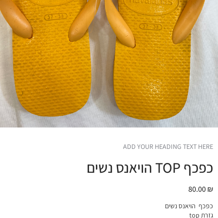
ADD YOUR HEADING TEXT HERE
כפכף TOP הויאנס נשים
80.00
₪
כפכף הויאנס נשים
גזרת top