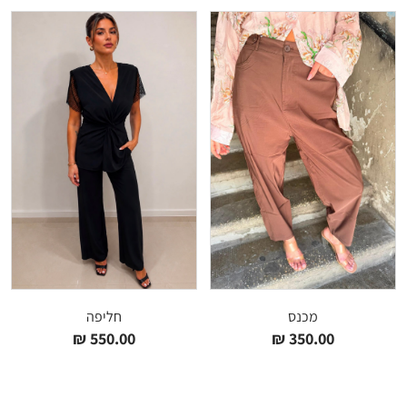
מכנס
חליפה
₪
550.00
₪
350.00